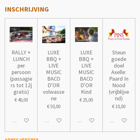
INSCHRIJVING
RALLY +
LUXE
LUXE
Steun
LUNCH
BBQ +
BBQ +
goede
per
LIVE
LIVE
doel
persoon
MUSIC
MUSIC
Axelle:
(passagie
BACO
BACO
Paard In
rs tot 12j
D’OR
D’OR
Nood
gratis)
volwasse
Kind
(vrijblijve
ne
nd)
€ 40,00
€ 25,00
€ 50,00
€ 10,00
In winkelwagen
In winkelwagen
In winkelwagen
In winkelwage
ADRES VERTREK