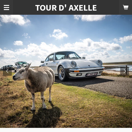
TOUR D' AXELLE
Ga
direct
naar
de
hoofdinhoud